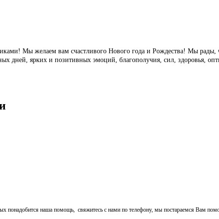
иками! Мы желаем вам с
частливого Нового года и Рождества! Мы рады, ч
х дней, ярких и позитивных эмоций, благополучия, сил, здоровья, опти
и
ых понадобится наша помощь, свяжитесь с нами по телефону, мы постараемся Вам пом