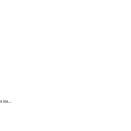
на...