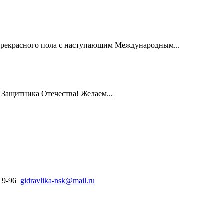
рекрасного пола с наступающим Международным...
Защитника Отечества! Желаем...
-19-96
gidravlika-nsk@mail.ru